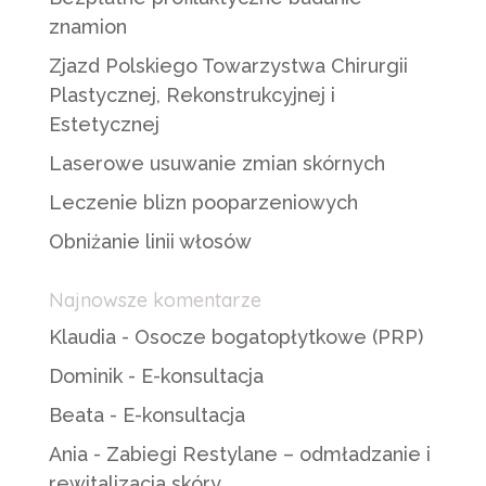
znamion
Zjazd Polskiego Towarzystwa Chirurgii
Plastycznej, Rekonstrukcyjnej i
Estetycznej
Laserowe usuwanie zmian skórnych
Leczenie blizn pooparzeniowych
Obniżanie linii włosów
Najnowsze komentarze
Klaudia
-
Osocze bogatopłytkowe (PRP)
Dominik
-
E-konsultacja
Beata
-
E-konsultacja
Ania
-
Zabiegi Restylane – odmładzanie i
rewitalizacja skóry