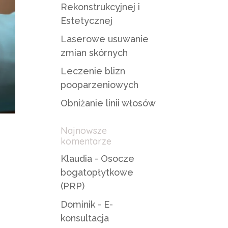
Rekonstrukcyjnej i
Estetycznej
Laserowe usuwanie
zmian skórnych
Leczenie blizn
pooparzeniowych
Obniżanie linii włosów
Najnowsze
komentarze
Klaudia
-
Osocze
bogatopłytkowe
(PRP)
Dominik
-
E-
konsultacja