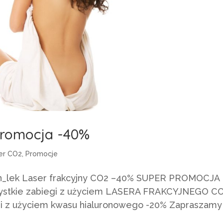
promocja -40%
er CO2
,
Promocje
n_lek Laser frakcyjny CO2 –40% SUPER PROMOCJA !
Wszystkie zabiegi z użyciem LASERA FRAKCYJNEGO C
egi z użyciem kwasu hialuronowego -20% Zapraszamy