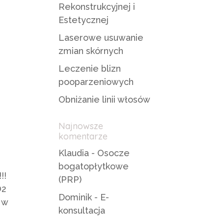
Rekonstrukcyjnej i
Estetycznej
Laserowe usuwanie
zmian skórnych
Leczenie blizn
pooparzeniowych
Obniżanie linii włosów
Najnowsze
komentarze
Klaudia
-
Osocze
bogatopłytkowe
!!
(PRP)
O2
Dominik
-
E-
 w
konsultacja