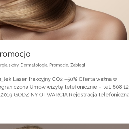
promocja
urgia skóry
,
Dermatologia
,
Promocje
,
Zabiegi
n_lek Laser frakcyjny CO2 –50% Oferta ważna w
ograniczona Umów wizytę telefonicznie – tel. 608 1
02.2019 GODZINY OTWARCIA Rejestracja telefoniczn