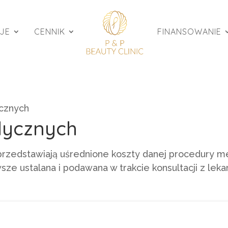
JE
CENNIK
FINANSOWANIE
cznych
dycznych
przedstawiają uśrednione koszty danej procedury m
ze ustalana i podawana w trakcie konsultacji z lek