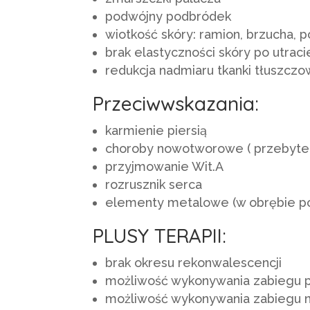
podwójny podbródek
wiotkość skóry: ramion, brzucha, p
brak elastyczności skóry po utraci
redukcja nadmiaru tkanki tłuszczo
Przeciwwskazania:
karmienie piersią
choroby nowotworowe ( przebyte 
przyjmowanie Wit.A
rozrusznik serca
elementy metalowe (w obrębie p
PLUSY TERAPII:
brak okresu rekonwalescencji
możliwość wykonywania zabiegu p
możliwość wykonywania zabiegu na