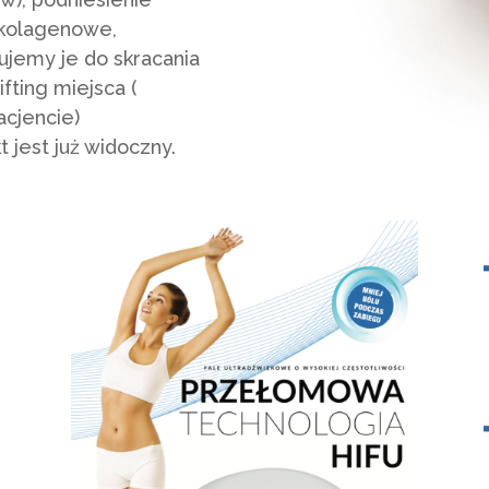
 kolagenowe,
ujemy je do skracania
fting miejsca (
acjencie)
 jest już widoczny.