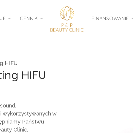
JE
CENNIK
FINANSOWANIE
ng HIFU
ting HIFU
asound.
ii wykorzystywanych w
tępniamy Państwu
uty Clinic.