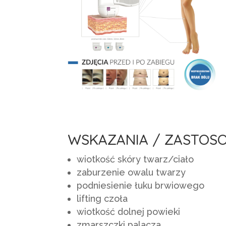
WSKAZANIA / ZASTOS
wiotkość skóry twarz/ciało
zaburzenie owalu twarzy
podniesienie łuku brwiowego
lifting czoła
wiotkość dolnej powieki
zmarszczki palacza