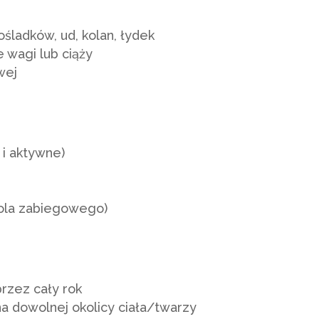
ośladków, ud, kolan, łydek
e wagi lub ciąży
wej
i aktywne)
ola zabiegowego)
rzez cały rok
 dowolnej okolicy ciała/twarzy