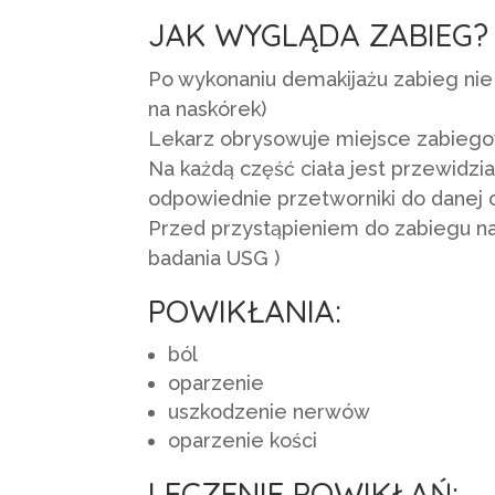
JAK WYGLĄDA ZABIEG?
Po wykonaniu demakijażu zabieg nie
na naskórek)
Lekarz obrysowuje miejsce zabiegow
Na każdą część ciała jest przewidzi
odpowiednie przetworniki do danej ok
Przed przystąpieniem do zabiegu na
badania USG )
POWIKŁANIA:
ból
oparzenie
uszkodzenie nerwów
oparzenie kości
LECZENIE POWIKŁAŃ: