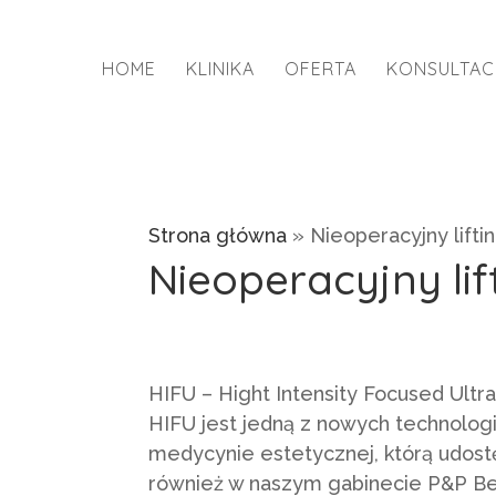
HOME
KLINIKA
OFERTA
KONSULTAC
Strona główna
»
Nieoperacyjny lifti
Nieoperacyjny lif
HIFU – Hight Intensity Focused Ultr
HIFU jest jedną z nowych technolog
medycynie estetycznej, którą udos
również w naszym gabinecie P&P Bea