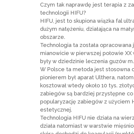
Czym tak naprawdę jest terapia z 
technologii HIFU?
HIFU, jest to skupiona wiązka fal ul
dużym natężeniu, działająca na ma
obszarze.
Technologia ta została opracowana 
mianowicie w pierwszej połowie XX w
były w dziedzinie leczenia guzów m.i
W Polsce ta metoda jest stosowna o
pionierem był aparat Ulthera, nato
kosztował wtedy około 10 tys. złot
zabiegów są bardziej przystępne co 
popularyzację zabiegów z użyciem
estetycznej.
Technologia HIFU nie działa na wier
działa natomiast w warstwie mięśn
skórą dochodzi do koagulacji (punkt