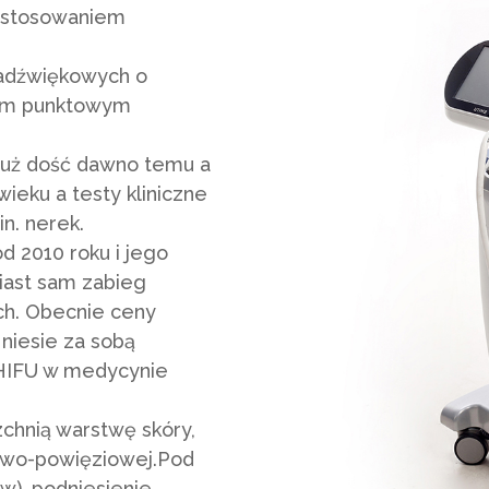
zastosowaniem
tradźwiękowych o
łym punktowym
już dość dawno temu a
ieku a testy kliniczne
n. nerek.
d 2010 roku i jego
miast sam zabieg
ych. Obecnie ceny
niesie za sobą
 HIFU w medycynie
zchnią warstwę skóry,
iowo-powięziowej.Pod
ów), podniesienie